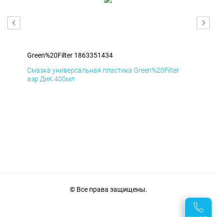
Green%20Filter 1863351434
Gre
r
Смазка универсальная пластика Green%20Filter
Сма
аэр ДиК 400мл
аэр
© Все права защищены.