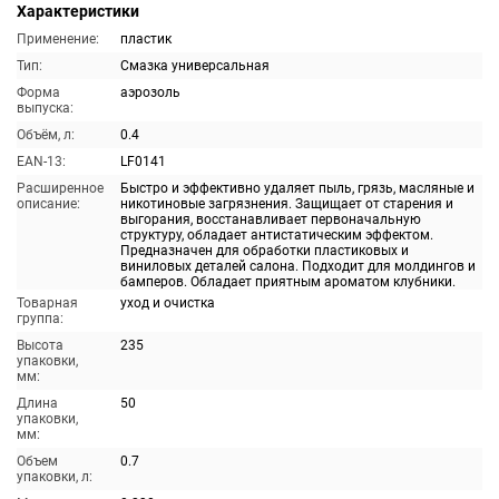
Характеристики
Применение:
пластик
Тип:
Смазка универсальная
Форма
аэрозоль
выпуска:
Объём, л:
0.4
EAN-13:
LF0141
Расширенное
Быстро и эффективно удаляет пыль, грязь, масляные и
описание:
никотиновые загрязнения. Защищает от старения и
выгорания, восстанавливает первоначальную
структуру, обладает антистатическим эффектом.
Предназначен для обработки пластиковых и
виниловых деталей салона. Подходит для молдингов и
бамперов. Обладает приятным ароматом клубники.
Товарная
уход и очистка
группа:
Высота
235
упаковки,
мм:
Длина
50
упаковки,
мм:
Объем
0.7
упаковки, л: