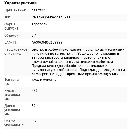
Характеристики
Применение:
пластик
Тип:
Смазка универсальная
Форма
аэрозоль
выпуска:
Объём, л:
0.4
EAN-13:
A63969406259999
Расширенное
Быстро и эффективно удаляет пыль, грязь, масляные и
описание:
никотиновые загрязнения. Защищает от старения и
выгорания, восстанавливает первоначальную
структуру, обладает антистатическим эффектом.
Предназначен для обработки пластиковых и
виниловых деталей салона. Подходит для молдингов и
бамперов. Обладает приятным ароматом клубники.
Товарная
уход и очистка
группа:
Высота
235
упаковки,
мм:
Длина
50
упаковки,
мм:
Объем
0.7
упаковки, л: