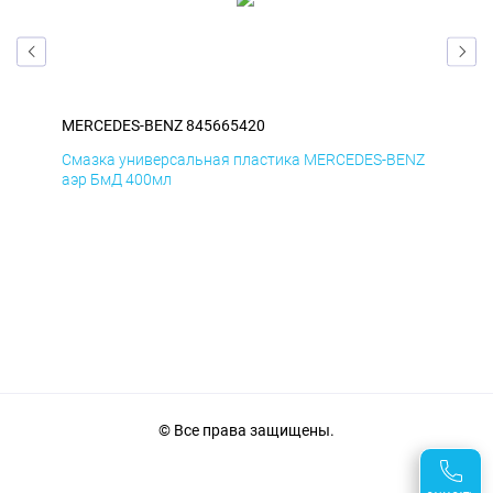
MERCEDES-BENZ 845665420
ME
Смазка универсальная пластика MERCEDES-BENZ
Сма
аэр БмД 400мл
аэр
© Все права защищены.